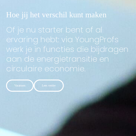
Hoe jij het verschil kunt maken
Of je nu starter bent of al
ervaring hebt: via YoungProfs
werk je in functies die bijdragen
aan de energietransitie en
circulaire economie.
Vacatures
Lees verder